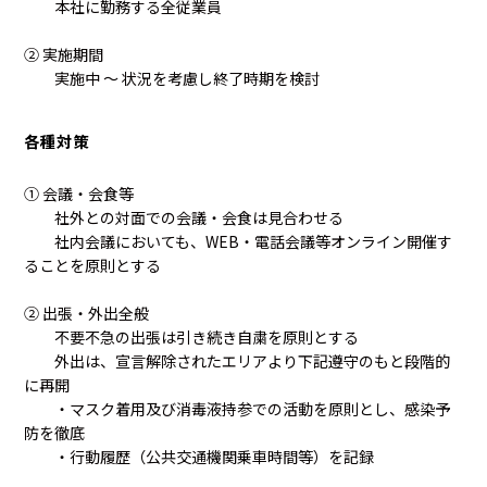
本社に勤務する全従業員
② 実施期間
実施中 ～ 状況を考慮し終了時期を検討
各種対策
① 会議・会食等
社外との対面での会議・会食は見合わせる
社内会議においても、WEB・電話会議等オンライン開催す
ることを原則とする
② 出張・外出全般
不要不急の出張は引き続き自粛を原則とする
外出は、宣言解除されたエリアより下記遵守のもと段階的
に再開
・マスク着用及び消毒液持参での活動を原則とし、感染予
防を徹底
・行動履歴（公共交通機関乗車時間等）を記録